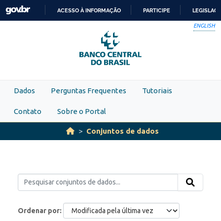
Skip to main content
ACESSO À INFORMAÇÃO
PARTICIPE
LEGISLAÇ
IR
ENGLISH
PARA
O
CONTEÚDO
Dados
Perguntas Frequentes
Tutoriais
Contato
Sobre o Portal
Conjuntos de dados
Ordenar por