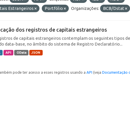
tais Estrangeiros
Portfólio
Organizações:
BCB/Dstat
icação dos registros de capitais estrangeiros
gistros de capitais estrangeiros contemplam os seguintes tipos d
do data-base, no âmbito do sistema de Registro Declaratório...
L
API
OData
JSON
ambém pode ter acesso a esses registros usando a
API
(veja
Documentação d