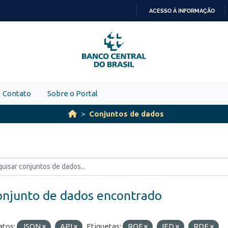
ACESSO À INFORMAÇÃO
IR
PARA
O
CONTEÚDO
Contato
Sobre o Portal
Conjuntos de dados
onjunto de dados encontrado
tos:
JSON
API
Etiquetas:
ROF
IED
RDE