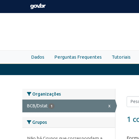
Skip to main content
Dados
Perguntas Frequentes
Tutoriais
Organizações
BCB/Dstat
x
1
1 c
Grupos
Forma
Não há Grupos que correspondam a