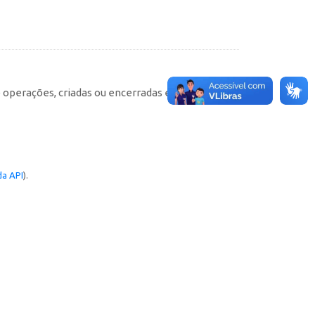
e operações, criadas ou encerradas em cada
a API
).