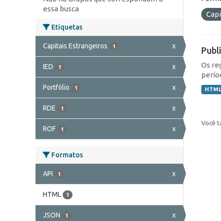
essa busca
Capi
Etiquetas
Capitais Estrangeiros
x
1
Publ
Os re
IED
x
1
perío
Portfólio
x
1
HTM
RDE
x
1
Você t
ROF
x
1
Formatos
API
x
1
HTML
1
JSON
x
1