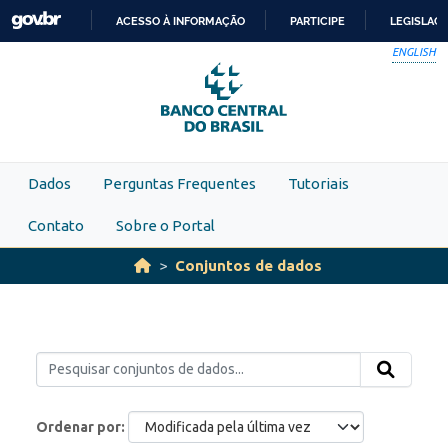
Skip to main content
ACESSO À INFORMAÇÃO
PARTICIPE
LEGISLAÇ
IR
ENGLISH
PARA
O
CONTEÚDO
Dados
Perguntas Frequentes
Tutoriais
Contato
Sobre o Portal
Conjuntos de dados
Ordenar por