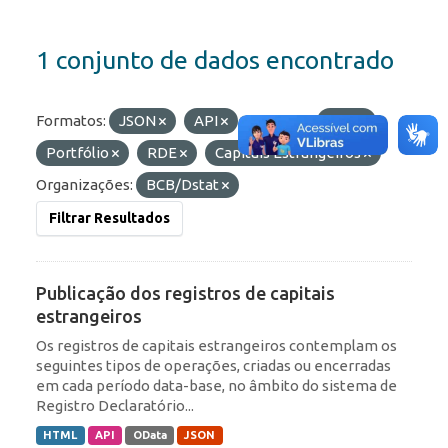
1 conjunto de dados encontrado
Formatos:
JSON
API
Etiquetas:
ROF
Portfólio
RDE
Capitais Estrangeiros
Organizações:
BCB/Dstat
Filtrar Resultados
Publicação dos registros de capitais
estrangeiros
Os registros de capitais estrangeiros contemplam os
seguintes tipos de operações, criadas ou encerradas
em cada período data-base, no âmbito do sistema de
Registro Declaratório...
HTML
API
OData
JSON