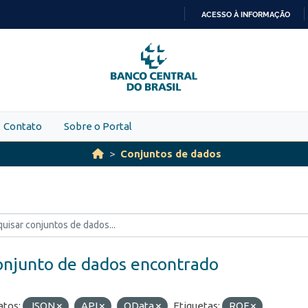
ACESSO À INFORMAÇÃO
IR
PARA
O
CONTEÚDO
Contato
Sobre o Portal
Conjuntos de dados
onjunto de dados encontrado
tos:
JSON
API
OData
Etiquetas:
ROF