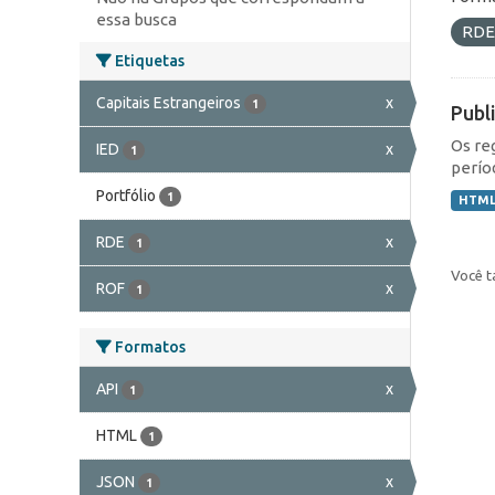
essa busca
RD
Etiquetas
Capitais Estrangeiros
x
1
Publ
Os re
IED
x
1
perío
Portfólio
1
HTM
RDE
x
1
Você t
ROF
x
1
Formatos
API
x
1
HTML
1
JSON
x
1