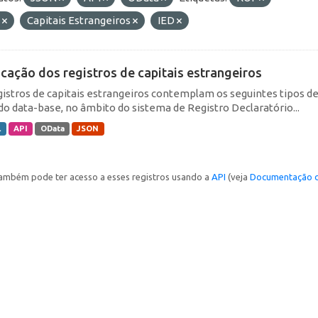
E
Capitais Estrangeiros
IED
icação dos registros de capitais estrangeiros
gistros de capitais estrangeiros contemplam os seguintes tipos d
do data-base, no âmbito do sistema de Registro Declaratório...
L
API
OData
JSON
ambém pode ter acesso a esses registros usando a
API
(veja
Documentação d