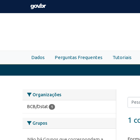
Skip to main content
Dados
Perguntas Frequentes
Tutoriais
Organizações
BCB/Dstat
1
1 c
Grupos
Forma
Não há Grupos que correspondam a