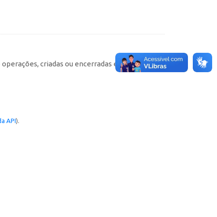
e operações, criadas ou encerradas em cada
a API
).