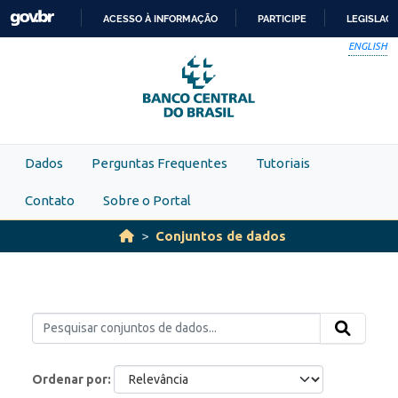
Skip to main content
ACESSO À INFORMAÇÃO
PARTICIPE
LEGISLAÇ
IR
ENGLISH
PARA
O
CONTEÚDO
Dados
Perguntas Frequentes
Tutoriais
Contato
Sobre o Portal
Conjuntos de dados
Ordenar por