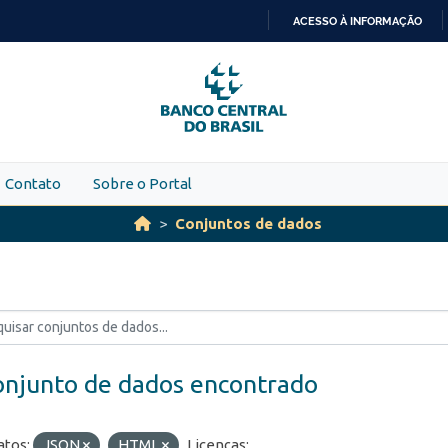
ACESSO À INFORMAÇÃO
IR
PARA
O
CONTEÚDO
Contato
Sobre o Portal
Conjuntos de dados
onjunto de dados encontrado
tos:
JSON
HTML
Licenças: