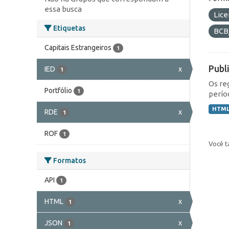
essa busca
Lic
Etiquetas
BCB
Capitais Estrangeiros
1
Publ
IED
x
1
Os re
Portfólio
1
perío
HTM
RDE
x
1
ROF
1
Você t
Formatos
API
1
HTML
x
1
JSON
x
1