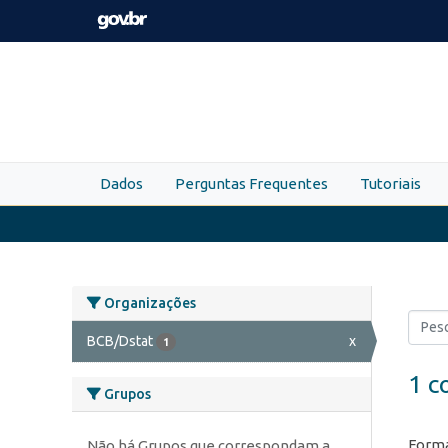
Skip to main content
Dados
Perguntas Frequentes
Tutoriais
Organizações
BCB/Dstat
x
1
1 c
Grupos
Forma
Não há Grupos que correspondam a