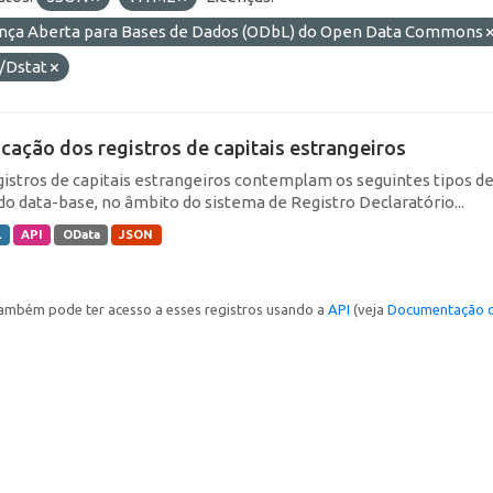
ença Aberta para Bases de Dados (ODbL) do Open Data Commons
/Dstat
icação dos registros de capitais estrangeiros
gistros de capitais estrangeiros contemplam os seguintes tipos d
do data-base, no âmbito do sistema de Registro Declaratório...
L
API
OData
JSON
ambém pode ter acesso a esses registros usando a
API
(veja
Documentação d