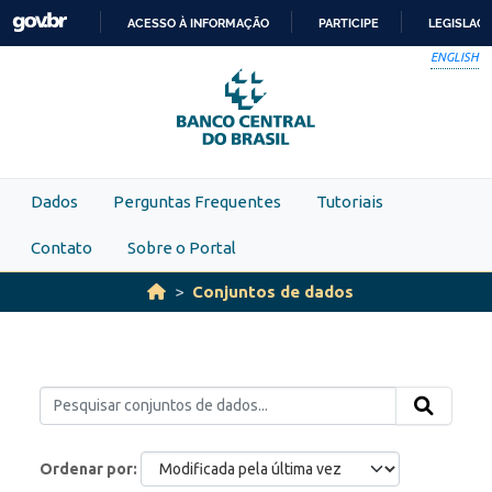
Skip to main content
ACESSO À INFORMAÇÃO
PARTICIPE
LEGISLAÇ
IR
ENGLISH
PARA
O
CONTEÚDO
Dados
Perguntas Frequentes
Tutoriais
Contato
Sobre o Portal
Conjuntos de dados
Ordenar por