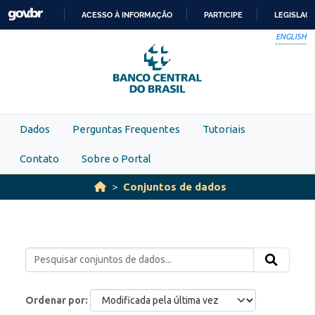
Skip to main content
ACESSO À INFORMAÇÃO
PARTICIPE
LEGISLAÇ
IR
ENGLISH
PARA
O
CONTEÚDO
Dados
Perguntas Frequentes
Tutoriais
Contato
Sobre o Portal
Conjuntos de dados
Ordenar por