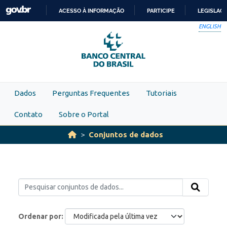
Skip to main content
ACESSO À INFORMAÇÃO
PARTICIPE
LEGISLAÇ
IR
ENGLISH
PARA
O
CONTEÚDO
Dados
Perguntas Frequentes
Tutoriais
Contato
Sobre o Portal
Conjuntos de dados
Ordenar por