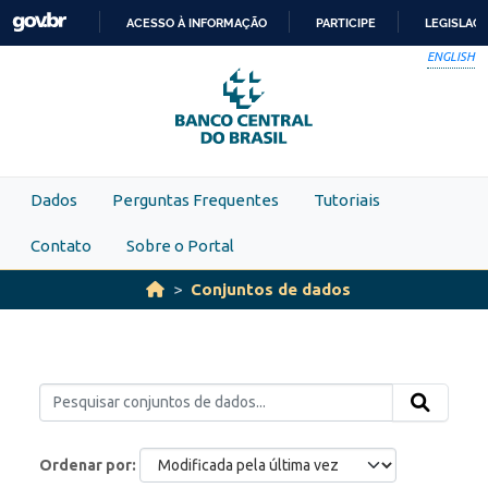
Skip to main content
ACESSO À INFORMAÇÃO
PARTICIPE
LEGISLAÇ
IR
ENGLISH
PARA
O
CONTEÚDO
Dados
Perguntas Frequentes
Tutoriais
Contato
Sobre o Portal
Conjuntos de dados
Ordenar por