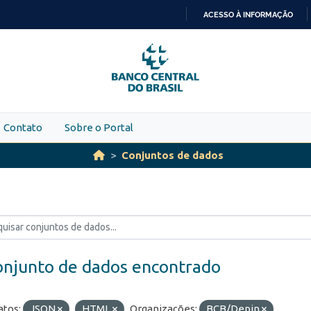
ACESSO À INFORMAÇÃO
IR
PARA
O
CONTEÚDO
Contato
Sobre o Portal
Conjuntos de dados
onjunto de dados encontrado
tos:
JSON
HTML
Organizações:
BCB/Depin