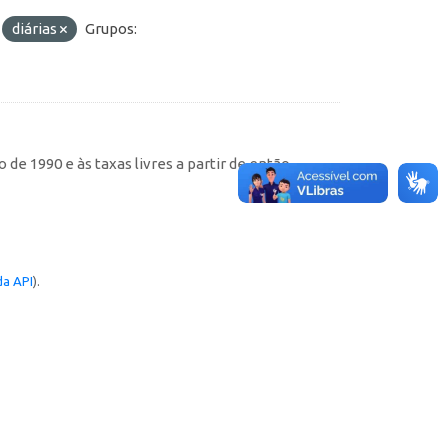
diárias
Grupos:
de 1990 e às taxas livres a partir de então
a API
).