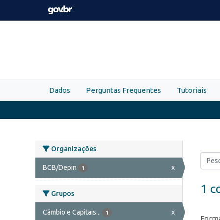
Skip to main content
Dados
Perguntas Frequentes
Tutoriais
Organizações
BCB/Depin
x
1
1 c
Grupos
Câmbio e Capitais...
x
1
Forma