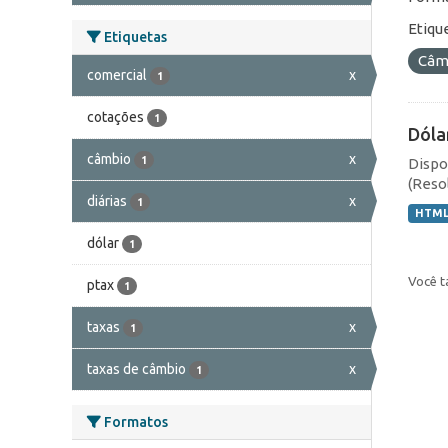
Etiqu
Etiquetas
Câmb
comercial
x
1
cotações
1
Dóla
câmbio
x
1
Dispo
(Resol
diárias
x
1
HTM
dólar
1
Você t
ptax
1
taxas
x
1
taxas de câmbio
x
1
Formatos