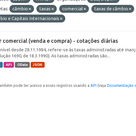
etas:
câmbio
taxas
comercial
taxas de câmbio
io e Capitais Internacionais
r comercial (venda e compra) - cotações diárias
nível desde 28.11.1984, refere-se às taxas administradas até março 
ução 1690, de 18.3.1990). As taxas administradas são...
L
API
OData
JSON
ambém pode ter acesso a esses registros usando a
API
(veja
Documentação d