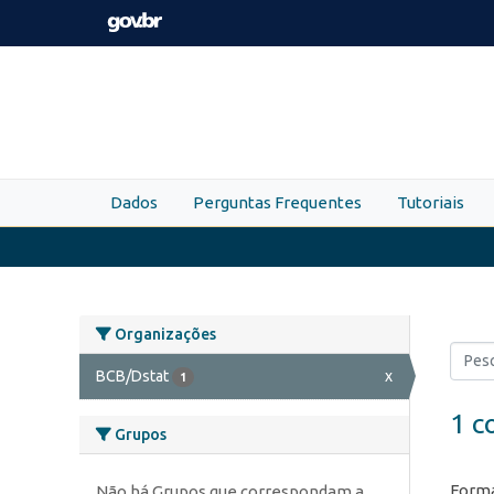
Skip to main content
Dados
Perguntas Frequentes
Tutoriais
Organizações
BCB/Dstat
x
1
1 c
Grupos
Forma
Não há Grupos que correspondam a