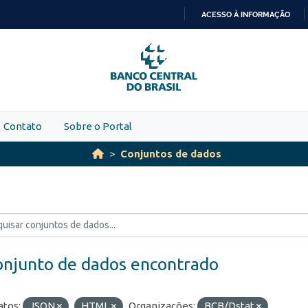
ACESSO À INFORMAÇÃO
IR
PARA
O
CONTEÚDO
Contato
Sobre o Portal
Conjuntos de dados
onjunto de dados encontrado
tos:
JSON
HTML
Organizações:
BCB/Dstat