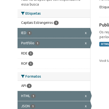
essa busca
Etiqu
Etiquetas
Capitais Estrangeiros
1
Publ
Os re
IED
x
1
perío
Portfólio
x
1
HTM
RDE
1
Você t
ROF
1
Formatos
API
1
HTML
x
1
JSON
x
1