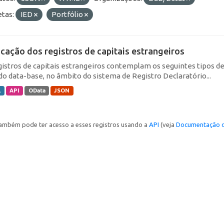
etas:
IED
Portfólio
icação dos registros de capitais estrangeiros
gistros de capitais estrangeiros contemplam os seguintes tipos d
do data-base, no âmbito do sistema de Registro Declaratório...
L
API
OData
JSON
ambém pode ter acesso a esses registros usando a
API
(veja
Documentação d