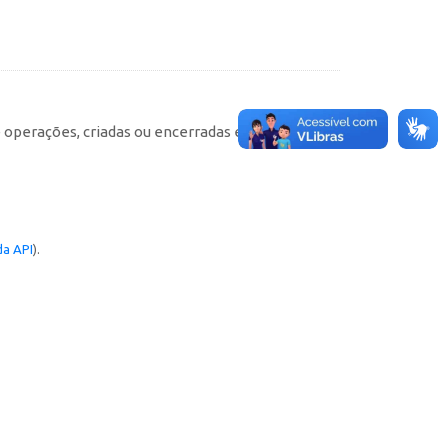
e operações, criadas ou encerradas em cada
a API
).