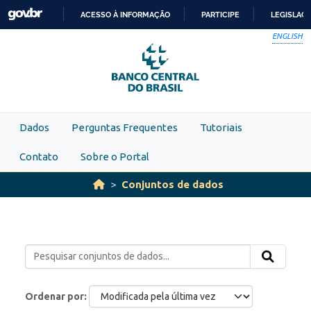
Skip to main content
ACESSO À INFORMAÇÃO
PARTICIPE
LEGISLAÇ
IR
ENGLISH
PARA
O
CONTEÚDO
Dados
Perguntas Frequentes
Tutoriais
Contato
Sobre o Portal
Conjuntos de dados
Ordenar por