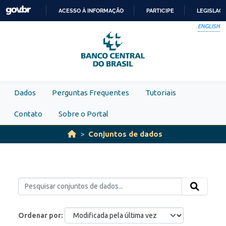
Skip to main content
ACESSO À INFORMAÇÃO
PARTICIPE
LEGISLAÇ
IR
ENGLISH
PARA
O
CONTEÚDO
Dados
Perguntas Frequentes
Tutoriais
Contato
Sobre o Portal
Conjuntos de dados
Ordenar por