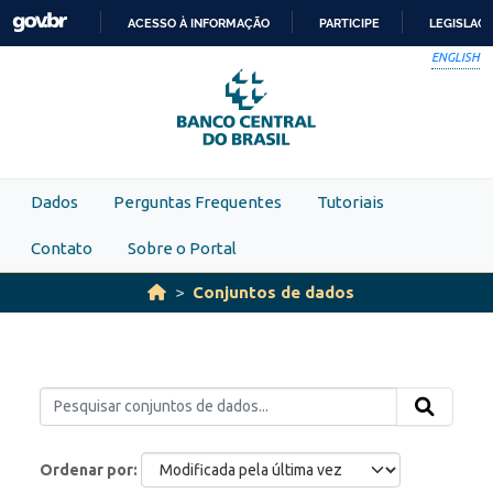
Skip to main content
ACESSO À INFORMAÇÃO
PARTICIPE
LEGISLAÇ
IR
ENGLISH
PARA
O
CONTEÚDO
Dados
Perguntas Frequentes
Tutoriais
Contato
Sobre o Portal
Conjuntos de dados
Ordenar por