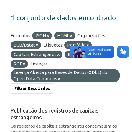
1 conjunto de dados encontrado
Formatos:
JSON
HTML
Organizações:
BCB/Dstat
Etiquetas:
Portfólio
Capitais Estrangeiros
IED
RDE
ROF
Licenças:
Licença Aberta para Bases de Dados (ODbL) do
Open Data Commons
Filtrar Resultados
Publicação dos registros de capitais
estrangeiros
Os registros de capitais estrangeiros contemplam os
seguintes tipos de operações, criadas ou encerradas