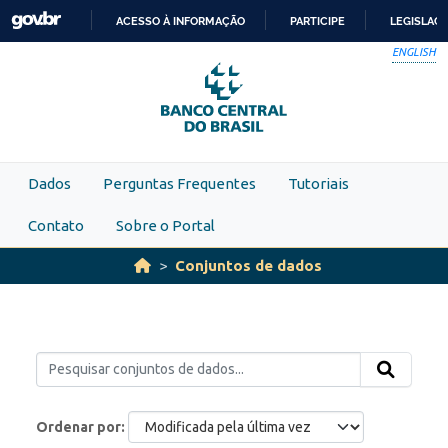
Skip to main content
ACESSO À INFORMAÇÃO
PARTICIPE
LEGISLAÇ
IR
ENGLISH
PARA
O
CONTEÚDO
Dados
Perguntas Frequentes
Tutoriais
Contato
Sobre o Portal
Conjuntos de dados
Ordenar por