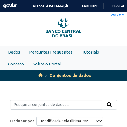
Skip to main content
ACESSO À INFORMAÇÃO
PARTICIPE
LEGISLAÇ
IR
ENGLISH
PARA
O
CONTEÚDO
Dados
Perguntas Frequentes
Tutoriais
Contato
Sobre o Portal
Conjuntos de dados
Ordenar por