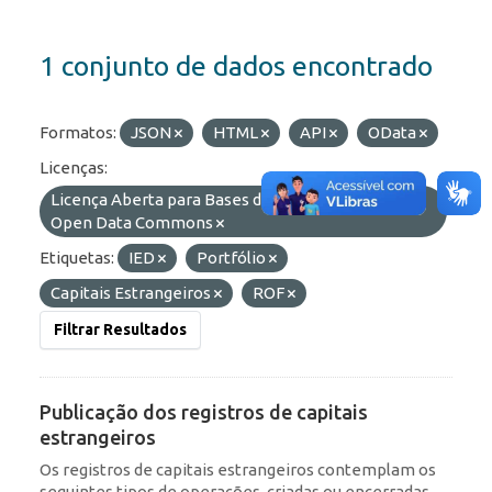
1 conjunto de dados encontrado
Formatos:
JSON
HTML
API
OData
Licenças:
Licença Aberta para Bases de Dados (ODbL) do
Open Data Commons
Etiquetas:
IED
Portfólio
Capitais Estrangeiros
ROF
Filtrar Resultados
Publicação dos registros de capitais
estrangeiros
Os registros de capitais estrangeiros contemplam os
seguintes tipos de operações, criadas ou encerradas