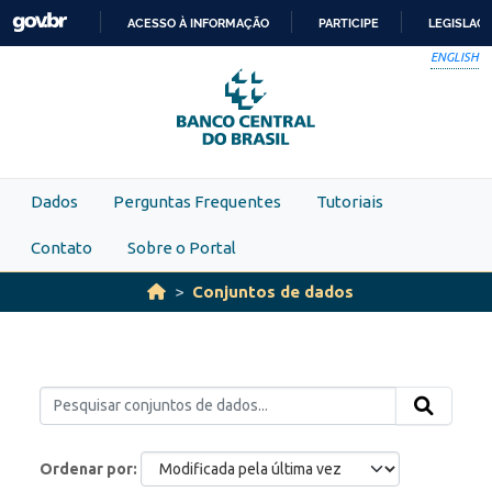
Skip to main content
ACESSO À INFORMAÇÃO
PARTICIPE
LEGISLAÇ
IR
ENGLISH
PARA
O
CONTEÚDO
Dados
Perguntas Frequentes
Tutoriais
Contato
Sobre o Portal
Conjuntos de dados
Ordenar por