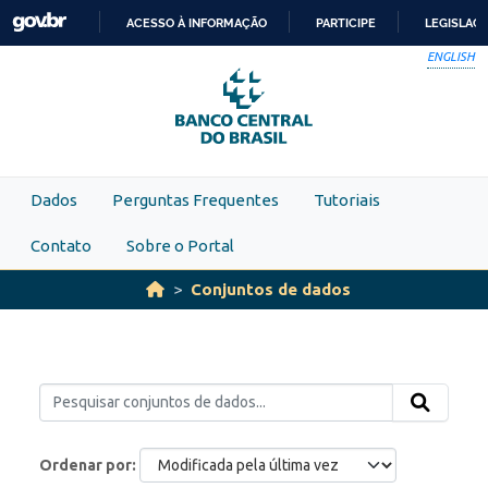
Skip to main content
ACESSO À INFORMAÇÃO
PARTICIPE
LEGISLAÇ
IR
ENGLISH
PARA
O
CONTEÚDO
Dados
Perguntas Frequentes
Tutoriais
Contato
Sobre o Portal
Conjuntos de dados
Ordenar por