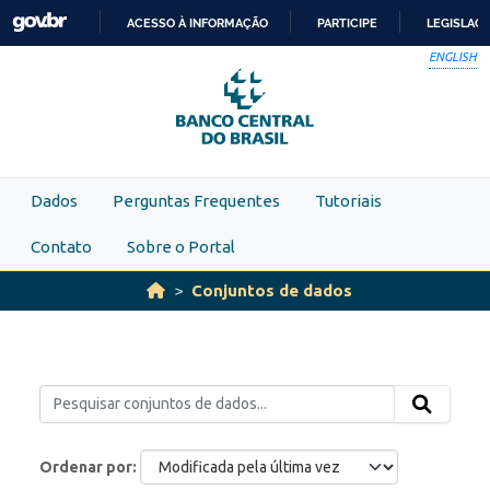
Skip to main content
ACESSO À INFORMAÇÃO
PARTICIPE
LEGISLAÇ
IR
ENGLISH
PARA
O
CONTEÚDO
Dados
Perguntas Frequentes
Tutoriais
Contato
Sobre o Portal
Conjuntos de dados
Ordenar por