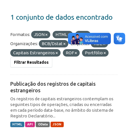
1 conjunto de dados encontrado
Formatos:
JSON
HTML
API
Organizações:
BCB/Dstat
Etiquetas:
RDE
Capitais Estrangeiros
ROF
Portfólio
Filtrar Resultados
Publicação dos registros de capitais
estrangeiros
Os registros de capitais estrangeiros contemplam os
seguintes tipos de operações, criadas ou encerradas
em cada período data-base, no âmbito do sistema de
Registro Declaratório...
HTML
API
OData
JSON