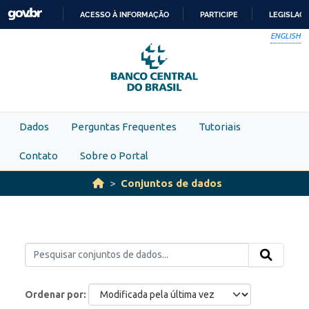
Skip to main content
ACESSO À INFORMAÇÃO
PARTICIPE
LEGISLAÇ
IR
ENGLISH
PARA
O
CONTEÚDO
Dados
Perguntas Frequentes
Tutoriais
Contato
Sobre o Portal
Conjuntos de dados
Ordenar por