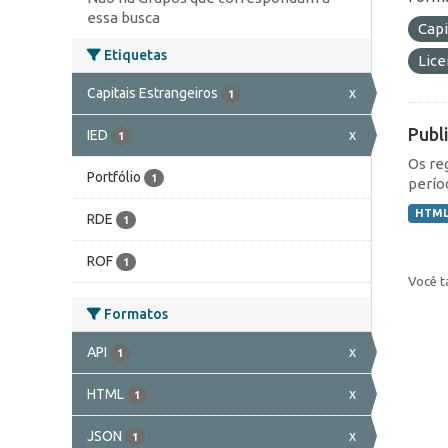
essa busca
Capi
Etiquetas
Lic
Capitais Estrangeiros
x
1
Publ
IED
x
1
Os re
Portfólio
1
perío
HTM
RDE
1
ROF
1
Você t
Formatos
API
x
1
HTML
x
1
JSON
x
1