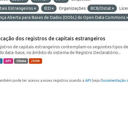
tais Estrangeiros
IED
Organizações:
BCB/Dstat
Lice
ença Aberta para Bases de Dados (ODbL) do Open Data Commons
icação dos registros de capitais estrangeiros
gistros de capitais estrangeiros contemplam os seguintes tipos d
do data-base, no âmbito do sistema de Registro Declaratório...
L
API
OData
JSON
ambém pode ter acesso a esses registros usando a
API
(veja
Documentação d