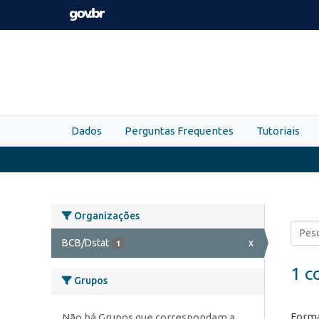
Skip to main content
Dados
Perguntas Frequentes
Tutoriais
Organizações
BCB/Dstat
x
1
1 c
Grupos
Forma
Não há Grupos que correspondam a