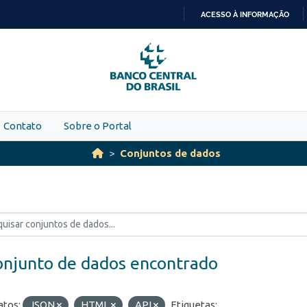
ACESSO À INFORMAÇÃO
IR
PARA
O
CONTEÚDO
Contato
Sobre o Portal
Conjuntos de dados
onjunto de dados encontrado
tos:
JSON
HTML
API
Etiquetas: