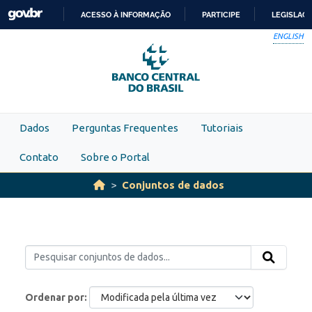
Skip to main content
ACESSO À INFORMAÇÃO
PARTICIPE
LEGISLAÇ
IR
ENGLISH
PARA
O
CONTEÚDO
Dados
Perguntas Frequentes
Tutoriais
Contato
Sobre o Portal
Conjuntos de dados
Ordenar por