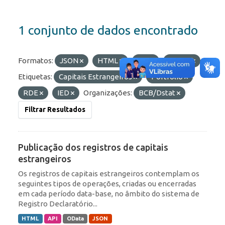
1 conjunto de dados encontrado
Formatos:
JSON
HTML
API
OData
Etiquetas:
Capitais Estrangeiros
Portfólio
RDE
IED
Organizações:
BCB/Dstat
Filtrar Resultados
Publicação dos registros de capitais
estrangeiros
Os registros de capitais estrangeiros contemplam os
seguintes tipos de operações, criadas ou encerradas
em cada período data-base, no âmbito do sistema de
Registro Declaratório...
HTML
API
OData
JSON