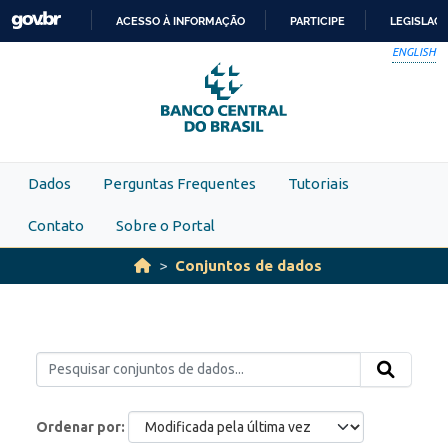
Skip to main content
ACESSO À INFORMAÇÃO
PARTICIPE
LEGISLAÇ
IR
ENGLISH
PARA
O
CONTEÚDO
Dados
Perguntas Frequentes
Tutoriais
Contato
Sobre o Portal
Conjuntos de dados
Ordenar por