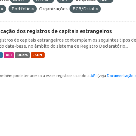
E
Portfólio
Organizações:
BCB/Dstat
icação dos registros de capitais estrangeiros
gistros de capitais estrangeiros contemplam os seguintes tipos d
do data-base, no âmbito do sistema de Registro Declaratório...
L
API
OData
JSON
ambém pode ter acesso a esses registros usando a
API
(veja
Documentação d