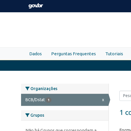
Skip to main content
Dados
Perguntas Frequentes
Tutoriais
Organizações
BCB/Dstat
x
1
1 c
Grupos
Forma
Não há Grupos que correspondam a