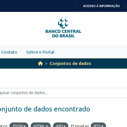
ACESSO À INFORMAÇÃO
IR
PARA
O
CONTEÚDO
Contato
Sobre o Portal
Conjuntos de dados
onjunto de dados encontrado
tos:
JSON
HTML
API
Etiquetas:
IED