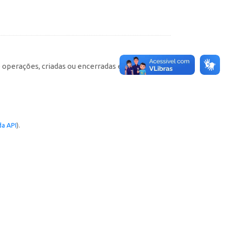
e operações, criadas ou encerradas em cada
a API
).