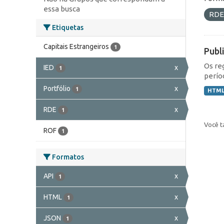
essa busca
RD
Etiquetas
Capitais Estrangeiros
1
Publ
Os re
IED
x
1
perío
Portfólio
x
1
HTM
RDE
x
1
Você t
ROF
1
Formatos
API
x
1
HTML
x
1
JSON
x
1