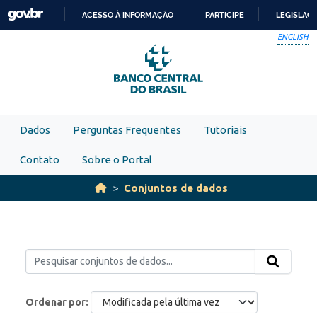
Skip to main content
ACESSO À INFORMAÇÃO
PARTICIPE
LEGISLAÇ
IR
ENGLISH
PARA
O
CONTEÚDO
Dados
Perguntas Frequentes
Tutoriais
Contato
Sobre o Portal
Conjuntos de dados
Ordenar por