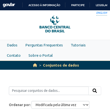
Skip to main content
ACESSO À INFORMAÇÃO
PARTICIPE
LEGISLAÇ
IR
ENGLISH
PARA
O
CONTEÚDO
Dados
Perguntas Frequentes
Tutoriais
Contato
Sobre o Portal
Conjuntos de dados
Ordenar por