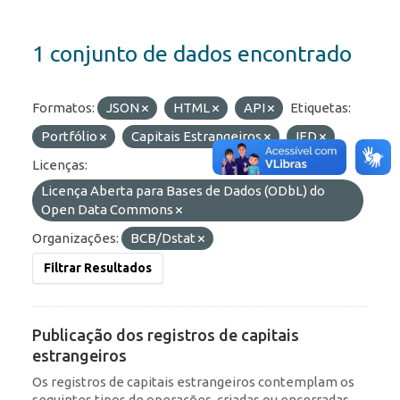
1 conjunto de dados encontrado
Formatos:
JSON
HTML
API
Etiquetas:
Portfólio
Capitais Estrangeiros
IED
Licenças:
Licença Aberta para Bases de Dados (ODbL) do
Open Data Commons
Organizações:
BCB/Dstat
Filtrar Resultados
Publicação dos registros de capitais
estrangeiros
Os registros de capitais estrangeiros contemplam os
seguintes tipos de operações, criadas ou encerradas