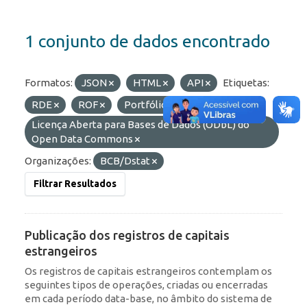
1 conjunto de dados encontrado
Formatos:
JSON
HTML
API
Etiquetas:
RDE
ROF
Portfólio
Licenças:
Licença Aberta para Bases de Dados (ODbL) do
Open Data Commons
Organizações:
BCB/Dstat
Filtrar Resultados
Publicação dos registros de capitais
estrangeiros
Os registros de capitais estrangeiros contemplam os
seguintes tipos de operações, criadas ou encerradas
em cada período data-base, no âmbito do sistema de