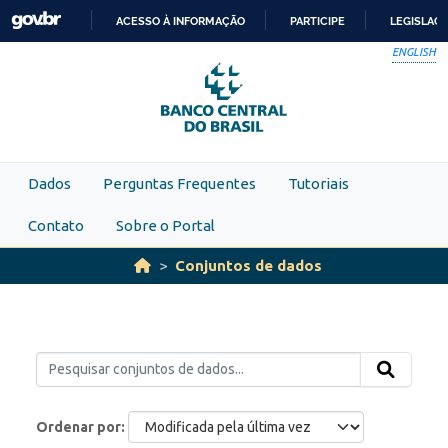
Skip to main content
ACESSO À INFORMAÇÃO
PARTICIPE
LEGISLAÇ
IR
ENGLISH
PARA
O
CONTEÚDO
Dados
Perguntas Frequentes
Tutoriais
Contato
Sobre o Portal
Conjuntos de dados
Ordenar por