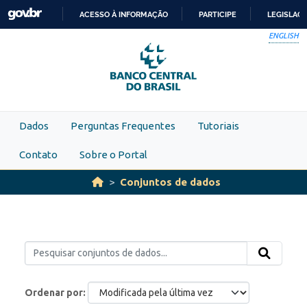
Skip to main content
ACESSO À INFORMAÇÃO
PARTICIPE
LEGISLAÇ
IR
ENGLISH
PARA
O
CONTEÚDO
Dados
Perguntas Frequentes
Tutoriais
Contato
Sobre o Portal
Conjuntos de dados
Ordenar por