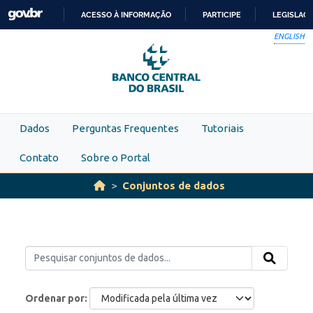
Skip to main content
ACESSO À INFORMAÇÃO
PARTICIPE
LEGISLAÇ
IR
ENGLISH
PARA
O
CONTEÚDO
Dados
Perguntas Frequentes
Tutoriais
Contato
Sobre o Portal
Conjuntos de dados
Ordenar por