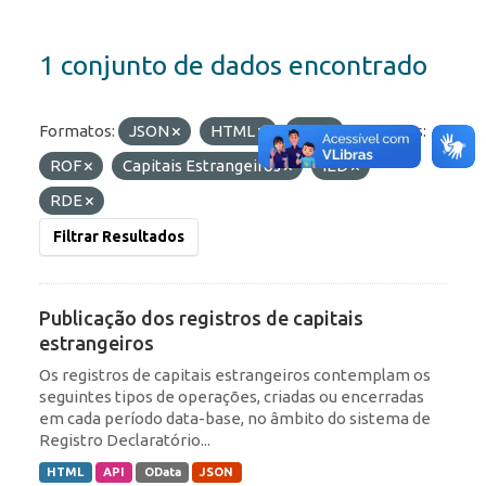
1 conjunto de dados encontrado
Formatos:
JSON
HTML
API
Etiquetas:
ROF
Capitais Estrangeiros
IED
RDE
Filtrar Resultados
Publicação dos registros de capitais
estrangeiros
Os registros de capitais estrangeiros contemplam os
seguintes tipos de operações, criadas ou encerradas
em cada período data-base, no âmbito do sistema de
Registro Declaratório...
HTML
API
OData
JSON