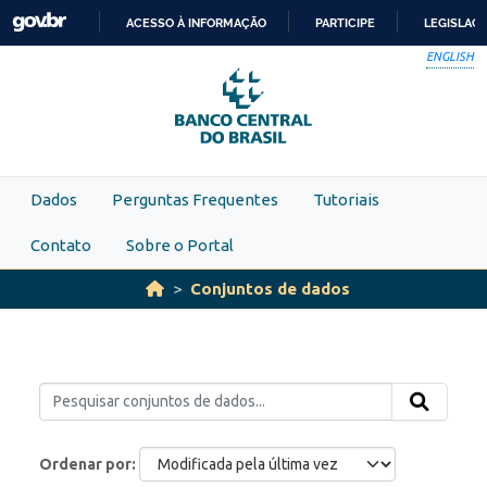
Skip to main content
ACESSO À INFORMAÇÃO
PARTICIPE
LEGISLAÇ
IR
ENGLISH
PARA
O
CONTEÚDO
Dados
Perguntas Frequentes
Tutoriais
Contato
Sobre o Portal
Conjuntos de dados
Ordenar por