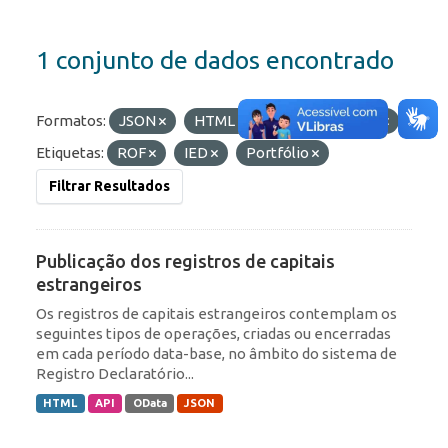
1 conjunto de dados encontrado
Formatos:
JSON
HTML
API
OData
Etiquetas:
ROF
IED
Portfólio
Filtrar Resultados
Publicação dos registros de capitais
estrangeiros
Os registros de capitais estrangeiros contemplam os
seguintes tipos de operações, criadas ou encerradas
em cada período data-base, no âmbito do sistema de
Registro Declaratório...
HTML
API
OData
JSON