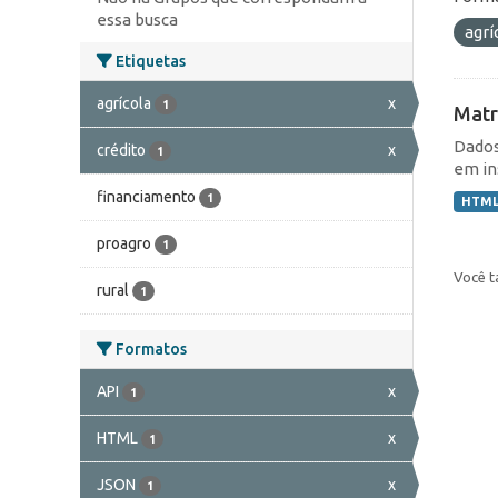
essa busca
agrí
Etiquetas
agrícola
x
1
Matr
Dados
crédito
x
1
em in
financiamento
1
HTM
proagro
1
Você t
rural
1
Formatos
API
x
1
HTML
x
1
JSON
x
1