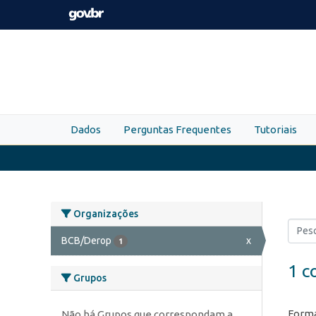
Skip to main content
Dados
Perguntas Frequentes
Tutoriais
Organizações
BCB/Derop
x
1
1 c
Grupos
Forma
Não há Grupos que correspondam a