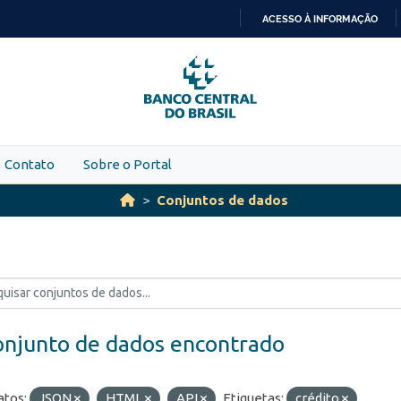
ACESSO À INFORMAÇÃO
IR
PARA
O
CONTEÚDO
Contato
Sobre o Portal
Conjuntos de dados
onjunto de dados encontrado
tos:
JSON
HTML
API
Etiquetas:
crédito