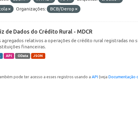
cola
Organizações:
BCB/Derop
iz de Dados do Crédito Rural - MDCR
 agregados relativos a operações de crédito rural registradas no s
stituições financeiras.
L
API
OData
JSON
ambém pode ter acesso a esses registros usando a
API
(veja
Documentação d