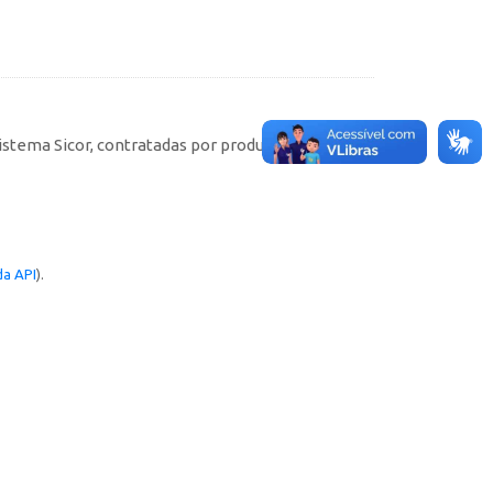
istema Sicor, contratadas por produtores rurais
a API
).