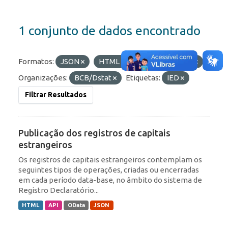
1 conjunto de dados encontrado
Formatos:
JSON
HTML
OData
API
Organizações:
BCB/Dstat
Etiquetas:
IED
Filtrar Resultados
Publicação dos registros de capitais
estrangeiros
Os registros de capitais estrangeiros contemplam os
seguintes tipos de operações, criadas ou encerradas
em cada período data-base, no âmbito do sistema de
Registro Declaratório...
HTML
API
OData
JSON