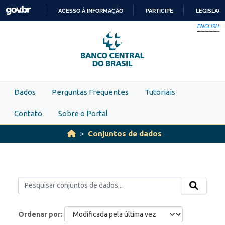
Skip to main content
ACESSO À INFORMAÇÃO
PARTICIPE
LEGISLAÇ
IR
ENGLISH
PARA
O
CONTEÚDO
Dados
Perguntas Frequentes
Tutoriais
Contato
Sobre o Portal
Conjuntos de dados
Ordenar por