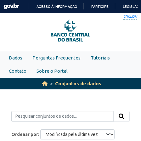
Skip to main content
ACESSO À INFORMAÇÃO
PARTICIPE
LEGISLAÇ
IR
ENGLISH
PARA
O
CONTEÚDO
Dados
Perguntas Frequentes
Tutoriais
Contato
Sobre o Portal
Conjuntos de dados
Ordenar por