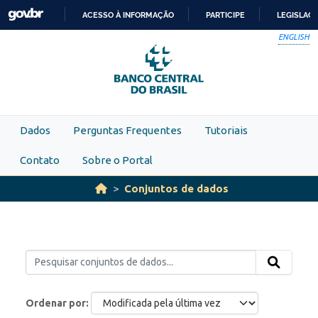
Skip to main content
ACESSO À INFORMAÇÃO
PARTICIPE
LEGISLAÇ
IR
ENGLISH
PARA
O
CONTEÚDO
Dados
Perguntas Frequentes
Tutoriais
Contato
Sobre o Portal
Conjuntos de dados
Ordenar por