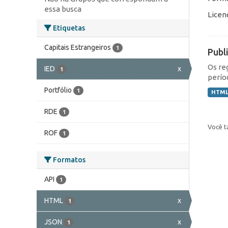
essa busca
Licen
Etiquetas
Capitais Estrangeiros
1
Publ
Os re
IED
x
1
perío
Portfólio
1
HTM
RDE
1
Você t
ROF
1
Formatos
API
1
HTML
x
1
JSON
x
1