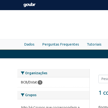
Skip to main content
Dados
Perguntas Frequentes
Tutoriais
Organizações
BCB/Dstat
1
1 c
Grupos
Forma
Não há Grupos que correspondam a