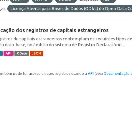
ças:
Licença Aberta para Bases de Dados (ODbL) do Open Data
icação dos registros de capitais estrangeiros
gistros de capitais estrangeiros contemplam os seguintes tipos d
do data-base, no âmbito do sistema de Registro Declaratório...
L
API
OData
JSON
ambém pode ter acesso a esses registros usando a
API
(veja
Documentação d