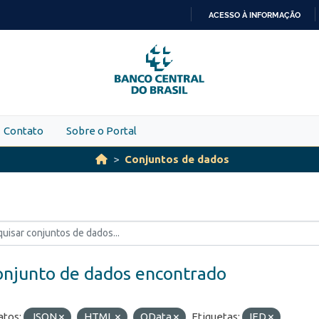
ACESSO À INFORMAÇÃO
IR
PARA
O
CONTEÚDO
Contato
Sobre o Portal
Conjuntos de dados
onjunto de dados encontrado
tos:
JSON
HTML
OData
Etiquetas:
IED