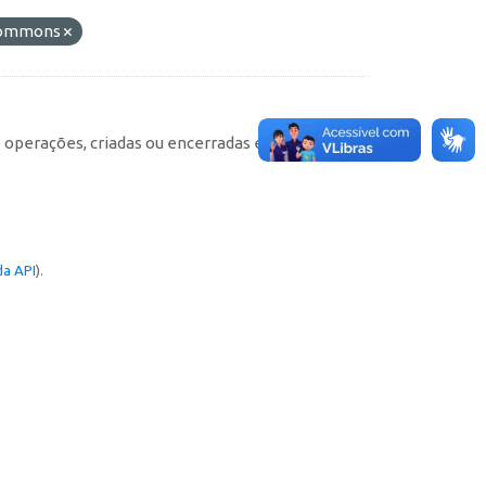
 Commons
e operações, criadas ou encerradas em cada
a API
).