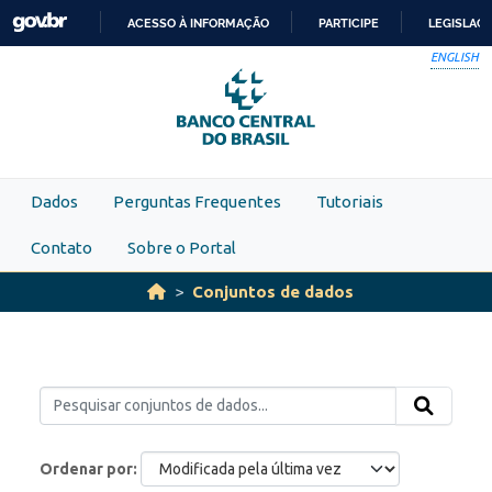
Skip to main content
ACESSO À INFORMAÇÃO
PARTICIPE
LEGISLAÇ
IR
ENGLISH
PARA
O
CONTEÚDO
Dados
Perguntas Frequentes
Tutoriais
Contato
Sobre o Portal
Conjuntos de dados
Ordenar por