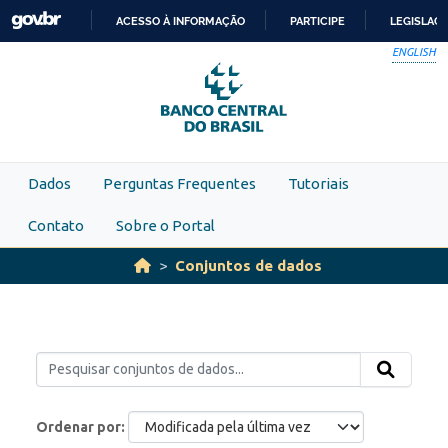
Skip to main content
ACESSO À INFORMAÇÃO
PARTICIPE
LEGISLAÇ
IR
ENGLISH
PARA
O
CONTEÚDO
Dados
Perguntas Frequentes
Tutoriais
Contato
Sobre o Portal
Conjuntos de dados
Ordenar por