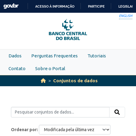
Skip to main content
ACESSO À INFORMAÇÃO
PARTICIPE
LEGISLAÇ
IR
ENGLISH
PARA
O
CONTEÚDO
Dados
Perguntas Frequentes
Tutoriais
Contato
Sobre o Portal
Conjuntos de dados
Ordenar por