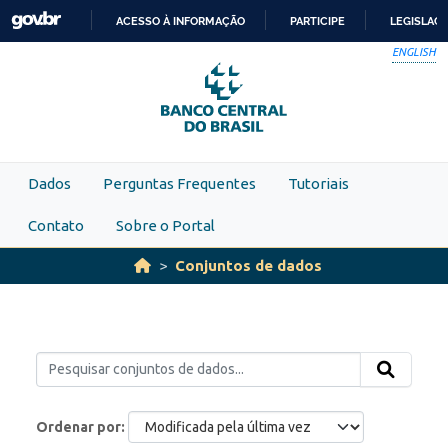
Skip to main content
ACESSO À INFORMAÇÃO
PARTICIPE
LEGISLAÇ
IR
ENGLISH
PARA
O
CONTEÚDO
Dados
Perguntas Frequentes
Tutoriais
Contato
Sobre o Portal
Conjuntos de dados
Ordenar por