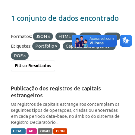
1 conjunto de dados encontrado
Formatos:
JSON
HTML
OData
API
Etiquetas:
Portfólio
Capitais Estrangeiros
ROF
Filtrar Resultados
Publicação dos registros de capitais
estrangeiros
Os registros de capitais estrangeiros contemplam os
seguintes tipos de operações, criadas ou encerradas
em cada período data-base, no âmbito do sistema de
Registro Declaratório...
HTML
API
OData
JSON