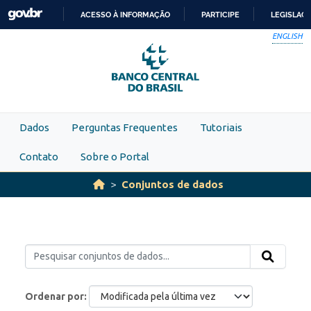
Skip to main content
ACESSO À INFORMAÇÃO
PARTICIPE
LEGISLAÇ
IR
ENGLISH
PARA
O
CONTEÚDO
Dados
Perguntas Frequentes
Tutoriais
Contato
Sobre o Portal
Conjuntos de dados
Ordenar por