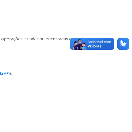
e operações, criadas ou encerradas em cada
a API
).