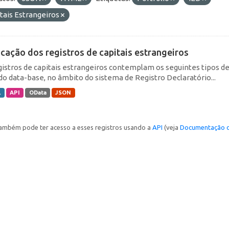
tais Estrangeiros
icação dos registros de capitais estrangeiros
gistros de capitais estrangeiros contemplam os seguintes tipos d
do data-base, no âmbito do sistema de Registro Declaratório...
L
API
OData
JSON
ambém pode ter acesso a esses registros usando a
API
(veja
Documentação d