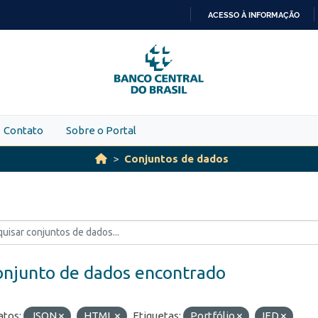
ACESSO À INFORMAÇÃO
IR
PARA
O
CONTEÚDO
Contato
Sobre o Portal
Conjuntos de dados
onjunto de dados encontrado
tos:
JSON
HTML
Etiquetas:
Portfólio
IED