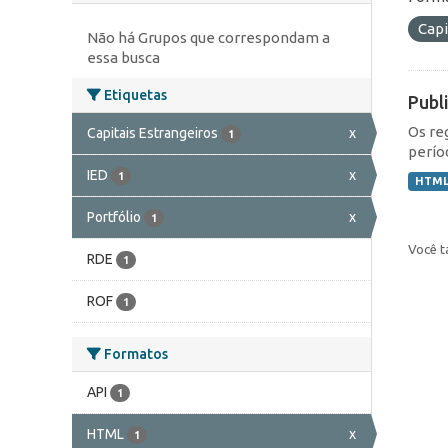
Capi
Não há Grupos que correspondam a
essa busca
Etiquetas
Publ
Os re
Capitais Estrangeiros
x
1
perío
IED
x
1
HTM
Portfólio
x
1
Você t
RDE
1
ROF
1
Formatos
API
1
HTML
x
1