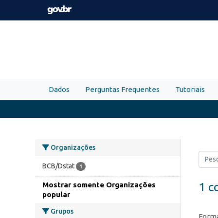
Skip to main content
Dados
Perguntas Frequentes
Tutoriais
Organizações
BCB/Dstat
1
1 c
Mostrar somente Organizações
popular
Grupos
Forma