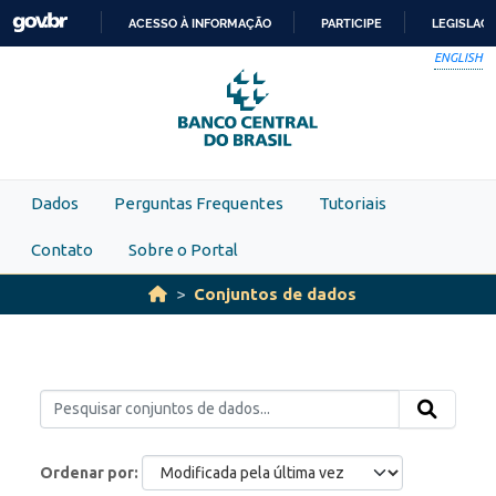
Skip to main content
ACESSO À INFORMAÇÃO
PARTICIPE
LEGISLAÇ
IR
ENGLISH
PARA
O
CONTEÚDO
Dados
Perguntas Frequentes
Tutoriais
Contato
Sobre o Portal
Conjuntos de dados
Ordenar por