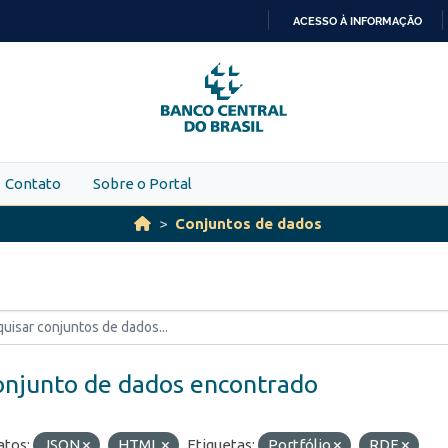
ACESSO À INFORMAÇÃO
IR
PARA
O
CONTEÚDO
Contato
Sobre o Portal
Conjuntos de dados
onjunto de dados encontrado
tos:
JSON
HTML
Etiquetas:
Portfólio
RDE