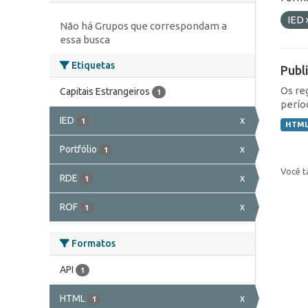
IED
Não há Grupos que correspondam a
essa busca
Etiquetas
Publ
Os re
Capitais Estrangeiros
1
perío
IED
x
1
HTM
Portfólio
x
1
Você t
RDE
x
1
ROF
x
1
Formatos
API
1
HTML
x
1