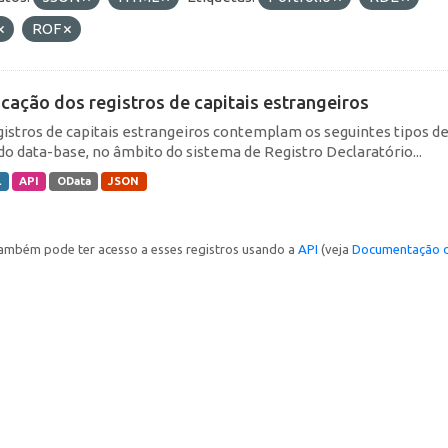
ROF
icação dos registros de capitais estrangeiros
gistros de capitais estrangeiros contemplam os seguintes tipos d
do data-base, no âmbito do sistema de Registro Declaratório...
L
API
OData
JSON
ambém pode ter acesso a esses registros usando a
API
(veja
Documentação d