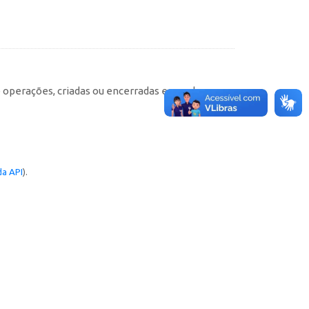
e operações, criadas ou encerradas em cada
a API
).