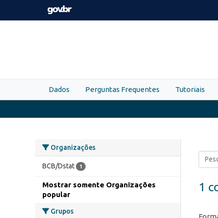
Skip to main content
Dados
Perguntas Frequentes
Tutoriais
Organizações
BCB/Dstat
1
1 c
Mostrar somente Organizações
popular
Grupos
Forma