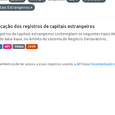
tais Estrangeiros
icação dos registros de capitais estrangeiros
gistros de capitais estrangeiros contemplam os seguintes tipos d
do data-base, no âmbito do sistema de Registro Declaratório...
L
API
OData
JSON
ambém pode ter acesso a esses registros usando a
API
(veja
Documentação d