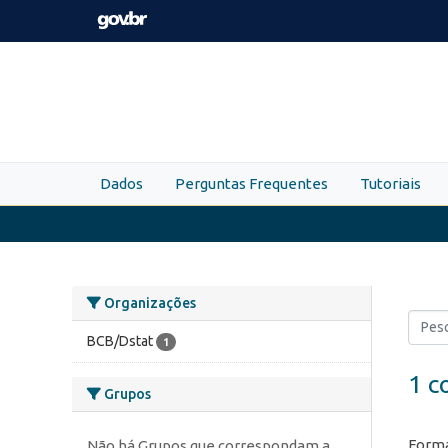
Skip to main content
Dados
Perguntas Frequentes
Tutoriais
Organizações
BCB/Dstat
1
1 c
Grupos
Forma
Não há Grupos que correspondam a