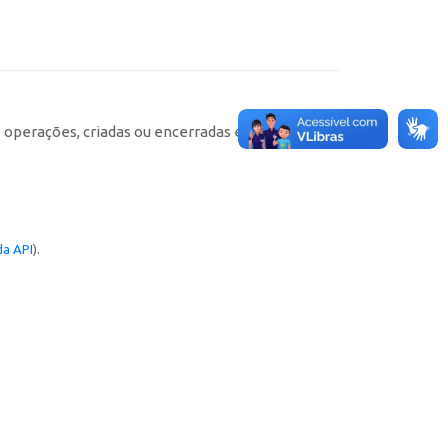
e operações, criadas ou encerradas em cada
a API
).