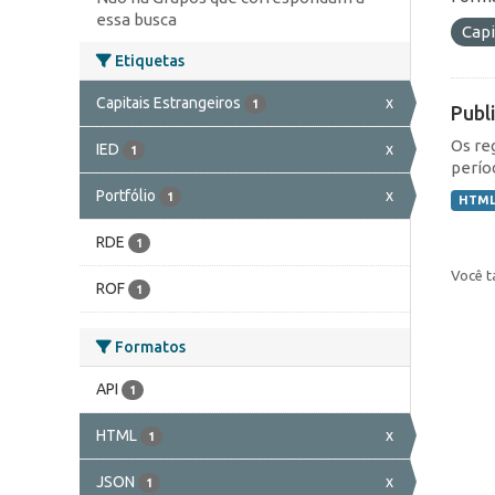
essa busca
Capi
Etiquetas
Capitais Estrangeiros
x
1
Publ
Os re
IED
x
1
perío
Portfólio
x
1
HTM
RDE
1
Você t
ROF
1
Formatos
API
1
HTML
x
1
JSON
x
1