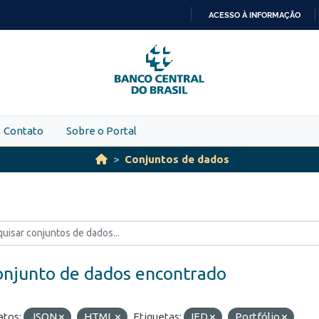
ACESSO À INFORMAÇÃO
IR
PARA
O
CONTEÚDO
Contato
Sobre o Portal
Conjuntos de dados
onjunto de dados encontrado
tos:
JSON
HTML
Etiquetas:
IED
Portfólio