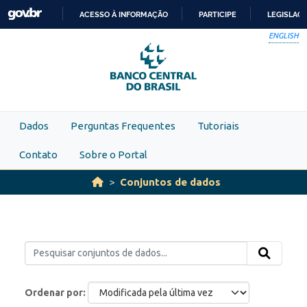
Skip to main content
ACESSO À INFORMAÇÃO
PARTICIPE
LEGISLAÇ
IR
ENGLISH
PARA
O
CONTEÚDO
Dados
Perguntas Frequentes
Tutoriais
Contato
Sobre o Portal
Conjuntos de dados
Ordenar por