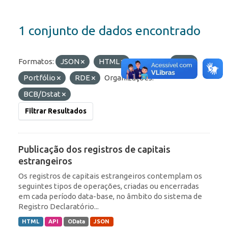
1 conjunto de dados encontrado
Formatos:
JSON
HTML
Etiquetas:
IED
Portfólio
RDE
Organizações:
BCB/Dstat
Filtrar Resultados
Publicação dos registros de capitais
estrangeiros
Os registros de capitais estrangeiros contemplam os
seguintes tipos de operações, criadas ou encerradas
em cada período data-base, no âmbito do sistema de
Registro Declaratório...
HTML
API
OData
JSON