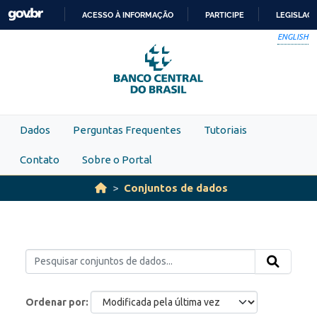
Skip to main content
ACESSO À INFORMAÇÃO
PARTICIPE
LEGISLAÇ
IR
ENGLISH
PARA
O
CONTEÚDO
Dados
Perguntas Frequentes
Tutoriais
Contato
Sobre o Portal
Conjuntos de dados
Ordenar por