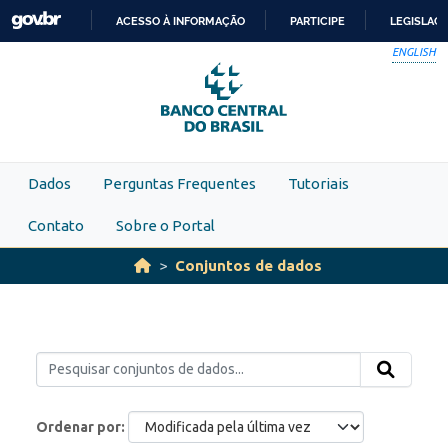
Skip to main content
ACESSO À INFORMAÇÃO
PARTICIPE
LEGISLAÇ
IR
ENGLISH
PARA
O
CONTEÚDO
Dados
Perguntas Frequentes
Tutoriais
Contato
Sobre o Portal
Conjuntos de dados
Ordenar por