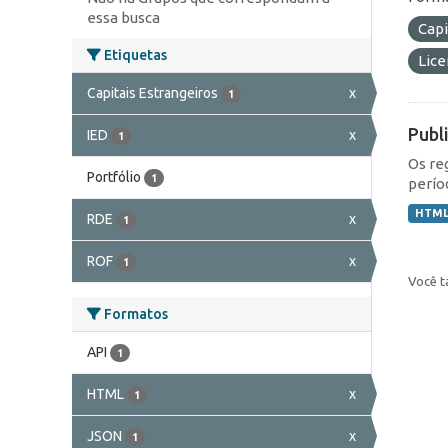
essa busca
Capi
Etiquetas
Lic
Capitais Estrangeiros
x
1
Publ
IED
x
1
Os re
Portfólio
1
perío
HTM
RDE
x
1
ROF
x
1
Você t
Formatos
API
1
HTML
x
1
JSON
x
1