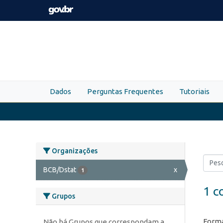
Skip to main content
Dados
Perguntas Frequentes
Tutoriais
Organizações
BCB/Dstat
x
1
1 c
Grupos
Forma
Não há Grupos que correspondam a