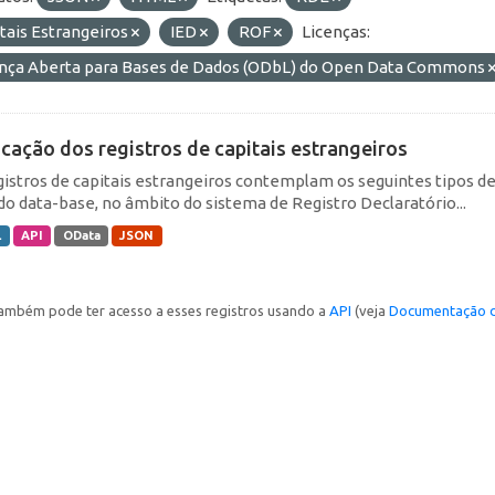
tais Estrangeiros
IED
ROF
Licenças:
ença Aberta para Bases de Dados (ODbL) do Open Data Commons
icação dos registros de capitais estrangeiros
gistros de capitais estrangeiros contemplam os seguintes tipos d
do data-base, no âmbito do sistema de Registro Declaratório...
L
API
OData
JSON
ambém pode ter acesso a esses registros usando a
API
(veja
Documentação d