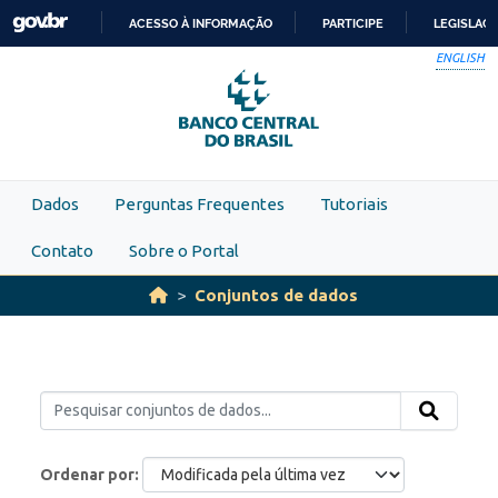
Skip to main content
ACESSO À INFORMAÇÃO
PARTICIPE
LEGISLAÇ
IR
ENGLISH
PARA
O
CONTEÚDO
Dados
Perguntas Frequentes
Tutoriais
Contato
Sobre o Portal
Conjuntos de dados
Ordenar por